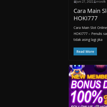
Juni 27, 2022
rrcvolk
Cara Main Sl
HOKI777
Cara Main Slot Online
HOKI777 – Penulis sa
tidak asing lagi jika
Read More