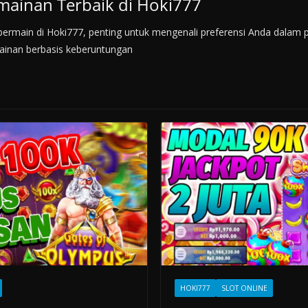
mainan Terbaik di Hoki777
ermain di Hoki777, penting untuk mengenali preferensi Anda dalam p
ainan berbasis keberuntungan
HOKI777
SLOT ONLINE