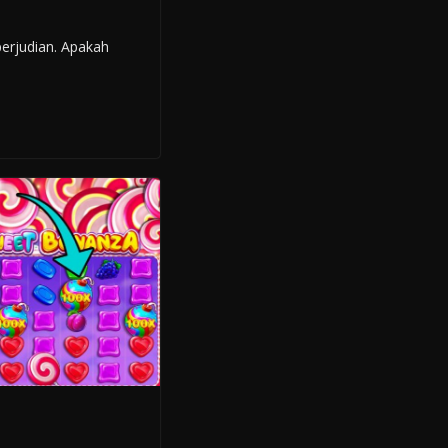
erjudian. Apakah