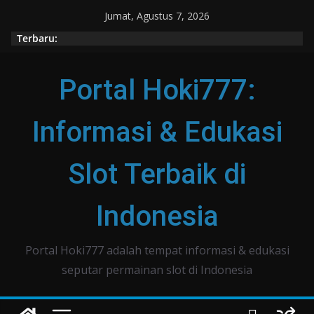
Skip
Jumat, Agustus 7, 2026
to
Terbaru:
content
Portal Hoki777:
Informasi & Edukasi
Slot Terbaik di
Indonesia
Portal Hoki777 adalah tempat informasi & edukasi
seputar permainan slot di Indonesia