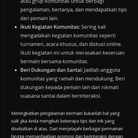
atau grup komunitas untuk berbagi
pengalaman, bertanya, dan mendapatkan tips
dari pemain lain.
Ikuti Kegiatan Komunitas:
Sering kali
mengadakan kegiatan komunitas seperti
turnamen, acara khusus, dan diskusi online.
Ikuti kegiatan ini untuk merasakan keseruan
bermain bersama komunitas.
Beri Dukungan dan Santai:
Jadilah anggota
komunitas yang ramah dan mendukung. Beri
dukungan kepada pemain lain dan nikmati
suasana santai dalam berinteraksi.
Meningkatkan pengalaman bermain bukanlah hal yang
sulit jika Anda mengikuti beberapa tips dan trik yang
disebutkan di atas. Dari menjelajahi berbagai permainan
hingga memanfaatkan promosi dan berinteraksi dengan