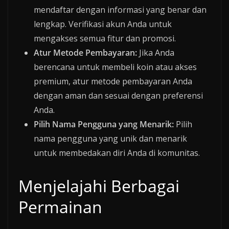
mendaftar dengan informasi yang benar dan
lengkap. Verifikasi akun Anda untuk
mengakses semua fitur dan promosi.
Atur Metode Pembayaran:
Jika Anda
berencana untuk membeli koin atau akses
premium, atur metode pembayaran Anda
dengan aman dan sesuai dengan preferensi
Anda.
Pilih Nama Pengguna yang Menarik:
Pilih
nama pengguna yang unik dan menarik
untuk membedakan diri Anda di komunitas.
Menjelajahi Berbagai
Permainan