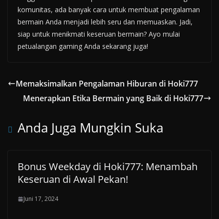
komunitas, ada banyak cara untuk membuat pengalaman
bermain Anda menjadi lebih seru dan memuaskan. Jadi,
siap untuk menikmati keseruan bermain? Ayo mulai
petualangan gaming Anda sekarang juga!
Memaksimalkan Pengalaman Hiburan di Hoki777
Menerapkan Etika Bermain yang Baik di Hoki777
Anda Juga Mungkin Suka
Bonus Weekday di Hoki777: Menambah
Keseruan di Awal Pekan!
Juni 17, 2024