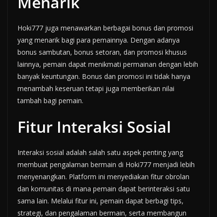
Menarik
Hoki777 juga menawarkan berbagai bonus dan promosi
yang menarik bagi para pemainnya. Dengan adanya
bonus sambutan, bonus setoran, dan promosi khusus
lainnya, pemain dapat menikmati permainan dengan lebih
banyak keuntungan. Bonus dan promosi ini tidak hanya
menambah keseruan tetapi juga memberikan nilai
tambah bagi pemain.
Fitur Interaksi Sosial
Interaksi sosial adalah salah satu aspek penting yang
membuat pengalaman bermain di Hoki777 menjadi lebih
menyenangkan. Platform ini menyediakan fitur obrolan
dan komunitas di mana pemain dapat berinteraksi satu
sama lain. Melalui fitur ini, pemain dapat berbagi tips,
strategi, dan pengalaman bermain, serta membangun