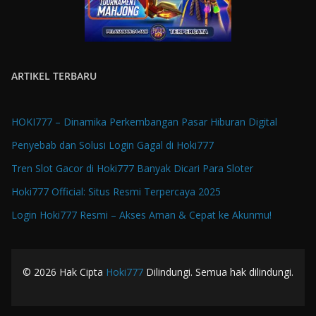
ARTIKEL TERBARU
HOKI777 – Dinamika Perkembangan Pasar Hiburan Digital
Penyebab dan Solusi Login Gagal di Hoki777
Tren Slot Gacor di Hoki777 Banyak Dicari Para Sloter
Hoki777 Official: Situs Resmi Terpercaya 2025
Login Hoki777 Resmi – Akses Aman & Cepat ke Akunmu!
© 2026 Hak Cipta
Hoki777
Dilindungi. Semua hak dilindungi.