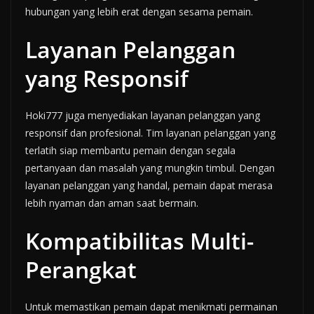
hubungan yang lebih erat dengan sesama pemain.
Layanan Pelanggan
yang Responsif
Hoki777 juga menyediakan layanan pelanggan yang
responsif dan profesional. Tim layanan pelanggan yang
terlatih siap membantu pemain dengan segala
pertanyaan dan masalah yang mungkin timbul. Dengan
layanan pelanggan yang handal, pemain dapat merasa
lebih nyaman dan aman saat bermain.
Kompatibilitas Multi-
Perangkat
Untuk memastikan pemain dapat menikmati permainan