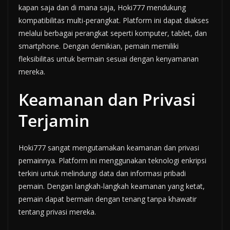
kapan saja dan di mana saja, Hoki777 mendukung
kompatibilitas multi-perangkat. Platform ini dapat diakses
melalui berbagai perangkat seperti komputer, tablet, dan
smartphone. Dengan demikian, pemain memiliki
fleksibilitas untuk bermain sesuai dengan kenyamanan
mereka.
Keamanan dan Privasi
Terjamin
Hoki777 sangat mengutamakan keamanan dan privasi
pemainnya. Platform ini menggunakan teknologi enkripsi
terkini untuk melindungi data dan informasi pribadi
pemain. Dengan langkah-langkah keamanan yang ketat,
pemain dapat bermain dengan tenang tanpa khawatir
tentang privasi mereka.