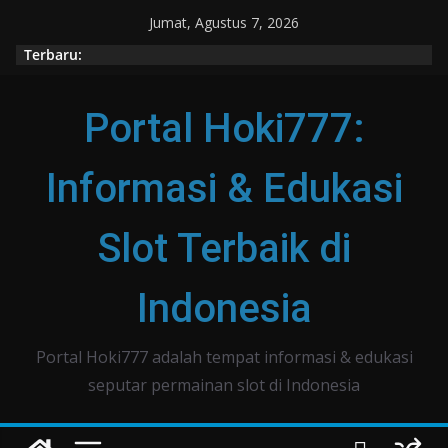
Skip
Jumat, Agustus 7, 2026
to
Terbaru:
content
Portal Hoki777:
Informasi & Edukasi
Slot Terbaik di
Indonesia
Portal Hoki777 adalah tempat informasi & edukasi
seputar permainan slot di Indonesia