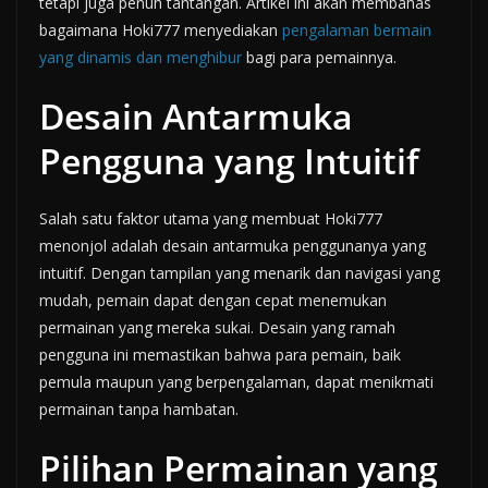
tetapi juga penuh tantangan. Artikel ini akan membahas
bagaimana Hoki777 menyediakan
pengalaman bermain
yang dinamis dan menghibur
bagi para pemainnya.
Desain Antarmuka
Pengguna yang Intuitif
Salah satu faktor utama yang membuat Hoki777
menonjol adalah desain antarmuka penggunanya yang
intuitif. Dengan tampilan yang menarik dan navigasi yang
mudah, pemain dapat dengan cepat menemukan
permainan yang mereka sukai. Desain yang ramah
pengguna ini memastikan bahwa para pemain, baik
pemula maupun yang berpengalaman, dapat menikmati
permainan tanpa hambatan.
Pilihan Permainan yang