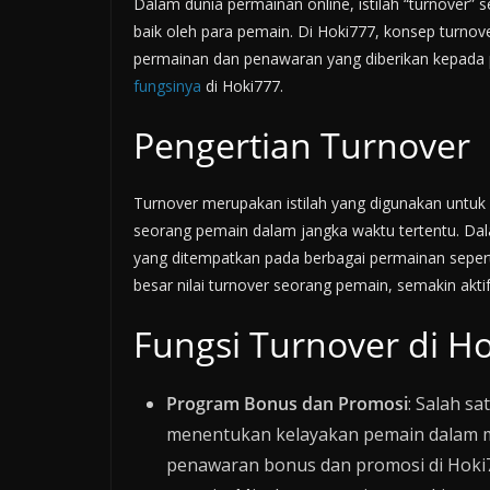
Dalam dunia permainan online, istilah “turnover” 
baik oleh para pemain. Di Hoki777, konsep turno
permainan dan penawaran yang diberikan kepada p
fungsinya
di Hoki777.
Pengertian Turnover
Turnover merupakan istilah yang digunakan untuk
seorang pemain dalam jangka waktu tertentu. Dal
yang ditempatkan pada berbagai permainan seperti
besar nilai turnover seorang pemain, semakin akti
Fungsi Turnover di H
Program Bonus dan Promosi
: Salah s
menentukan kelayakan pemain dalam m
penawaran bonus dan promosi di Hoki77