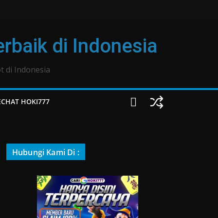
erbaik di Indonesia
t di Indonesia
ECHAT HOKI777
Hubungi Kami Di :