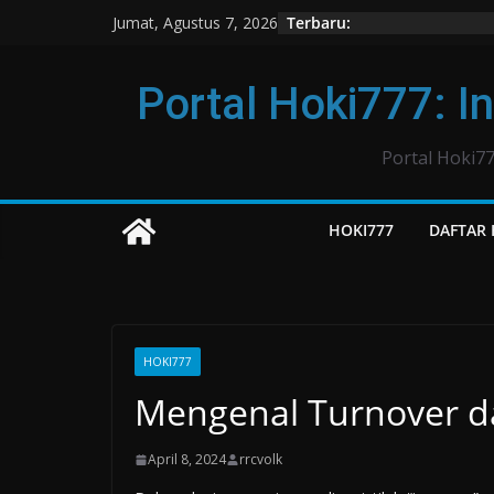
Skip
Terbaru:
Jumat, Agustus 7, 2026
to
content
Portal Hoki777: In
Portal Hoki77
HOKI777
DAFTAR 
HOKI777
Mengenal Turnover d
April 8, 2024
rrcvolk