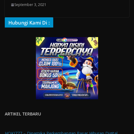
September 3, 2021
Hubungi Kami Di :
ARTIKEL TERBARU
HOKI777 – Dinamika Perkembangan Pasar Hiburan Digital