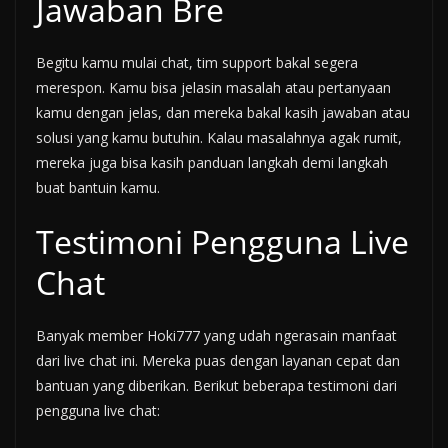
Jawaban Bre
Begitu kamu mulai chat, tim support bakal segera
merespon. Kamu bisa jelasin masalah atau pertanyaan
kamu dengan jelas, dan mereka bakal kasih jawaban atau
solusi yang kamu butuhin. Kalau masalahnya agak rumit,
mereka juga bisa kasih panduan langkah demi langkah
buat bantuin kamu.
Testimoni Pengguna Live
Chat
Banyak member Hoki777 yang udah ngerasain manfaat
dari live chat ini. Mereka puas dengan layanan cepat dan
bantuan yang diberikan. Berikut beberapa testimoni dari
pengguna live chat: