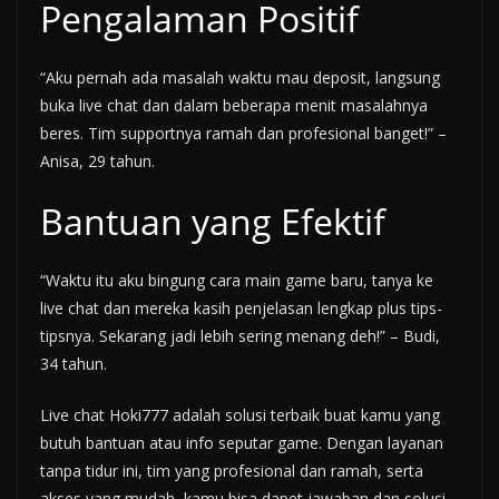
Pengalaman Positif
“Aku pernah ada masalah waktu mau deposit, langsung
buka live chat dan dalam beberapa menit masalahnya
beres. Tim supportnya ramah dan profesional banget!” –
Anisa, 29 tahun.
Bantuan yang Efektif
“Waktu itu aku bingung cara main game baru, tanya ke
live chat dan mereka kasih penjelasan lengkap plus tips-
tipsnya. Sekarang jadi lebih sering menang deh!” – Budi,
34 tahun.
Live chat Hoki777 adalah solusi terbaik buat kamu yang
butuh bantuan atau info seputar game. Dengan layanan
tanpa tidur ini, tim yang profesional dan ramah, serta
akses yang mudah, kamu bisa dapet jawaban dan solusi