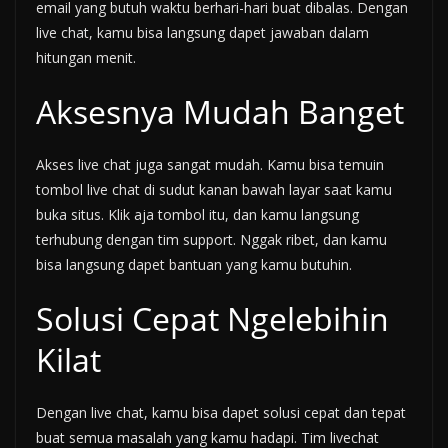
email yang butuh waktu berhari-hari buat dibalas. Dengan
live chat, kamu bisa langsung dapet jawaban dalam
hitungan menit.
Aksesnya Mudah Banget
Akses live chat juga sangat mudah. Kamu bisa temuin
tombol live chat di sudut kanan bawah layar saat kamu
buka situs. Klik aja tombol itu, dan kamu langsung
terhubung dengan tim support. Nggak ribet, dan kamu
bisa langsung dapet bantuan yang kamu butuhin.
Solusi Cepat Ngelebihin
Kilat
Dengan live chat, kamu bisa dapet solusi cepat dan tepat
buat semua masalah yang kamu hadapi. Tim livechat