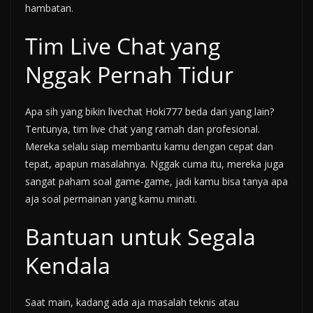
hambatan.
Tim Live Chat yang
Nggak Pernah Tidur
Apa sih yang bikin livechat Hoki777 beda dari yang lain?
Tentunya, tim live chat yang ramah dan profesional.
Mereka selalu siap membantu kamu dengan cepat dan
tepat, apapun masalahnya. Nggak cuma itu, mereka juga
sangat paham soal game-game, jadi kamu bisa tanya apa
aja soal permainan yang kamu minati.
Bantuan untuk Segala
Kendala
Saat main, kadang ada aja masalah teknis atau