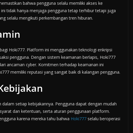
memastikan bahwa pengguna selalu memiliki akses ke
 ini tidak hanya menjaga pengguna tetap terhibur tetapi juga
ng selalu mengikuti perkembangan tren hiburan.
amin
agi Hoki777. Platform ini menggunakan teknologi enkripsi
ransaksi pengguna. Dengan sistem keamanan berlapis, Hoki777
ri ancaman cyber. Komitmen terhadap keamanan ini
77 memiliki reputasi yang sangat baik di kalangan pengguna.
Kebijakan
an dalam setiap kebijakannya. Pengguna dapat dengan mudah
syarat dan ketentuan, serta aturan penggunaan platform.
pengguna karena mereka tahu bahwa
Hoki777
selalu beroperasi