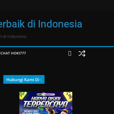
erbaik di Indonesia
t di Indonesia
ECHAT HOKI777
Hubungi Kami Di :