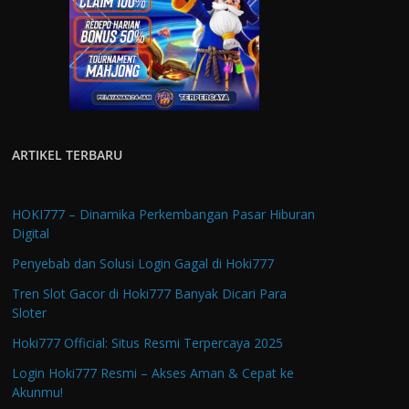
ARTIKEL TERBARU
HOKI777 – Dinamika Perkembangan Pasar Hiburan
Digital
Penyebab dan Solusi Login Gagal di Hoki777
Tren Slot Gacor di Hoki777 Banyak Dicari Para
Sloter
Hoki777 Official: Situs Resmi Terpercaya 2025
Login Hoki777 Resmi – Akses Aman & Cepat ke
Akunmu!