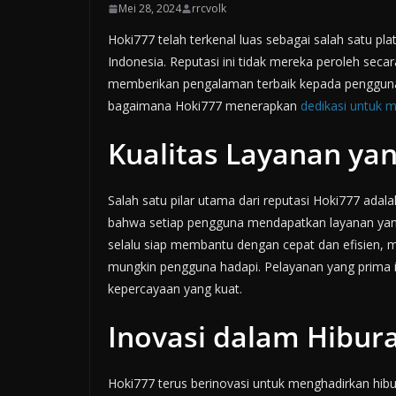
Mei 28, 2024
rrcvolk
Hoki777 telah terkenal luas sebagai salah satu pla
Indonesia. Reputasi ini tidak mereka peroleh secar
memberikan pengalaman terbaik kepada pengguna.
bagaimana Hoki777 menerapkan
dedikasi untuk 
Kualitas Layanan ya
Salah satu pilar utama dari reputasi Hoki777 adal
bahwa setiap pengguna mendapatkan layanan yang
selalu siap membantu dengan cepat dan efisien
mungkin pengguna hadapi. Pelayanan yang prima
kepercayaan yang kuat.
Inovasi dalam Hibur
Hoki777 terus berinovasi untuk menghadirkan hibu