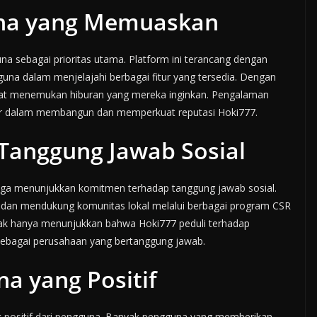
na yang Memuaskan
 sebagai prioritas utama. Platform ini terancang dengan
na dalam menjelajahi berbagai fitur yang tersedia. Dengan
epat menemukan hiburan yang mereka inginkan. Pengalaman
ar dalam membangun dan memperkuat reputasi Hoki777.
Tanggung Jawab Sosial
juga menunjukkan komitmen terhadap tanggung jawab sosial.
al dan mendukung komunitas lokal melalui berbagai program CSR
tidak hanya menunjukkan bahwa Hoki777 peduli terhadap
sebagai perusahaan yang bertanggung jawab.
a yang Positif
k positif dari pengguna. Banyak pengguna yang memberikan